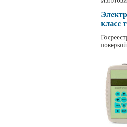
Изготови
Электр
класс 
Госреест
поверкой