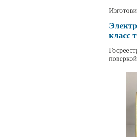
Изготови
Электр
класс 
Госреест
поверкой