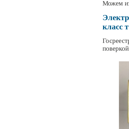
Можем из
Электр
класс 
Госреест
поверкой