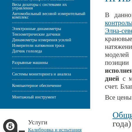
Весы дозаторы с системами их
управления
В данно
Автомобильный весовой измерительный
комплекс
контрол
Электронные динамометры
Элна-сев
Тензометрические датчики
крановы
Динамометры измерения усилий
натяже
Измерители натяжения троса
Датчик гололеда
моделей
позиции 
Разрывные машины
исполне
Системы мониторинга и анализа
дней
с м
счет. Бл
Компьютерное обеспечение
Все цены
Монтажный инструмент
Общи
Услуги
года)
Калибровка и испытания