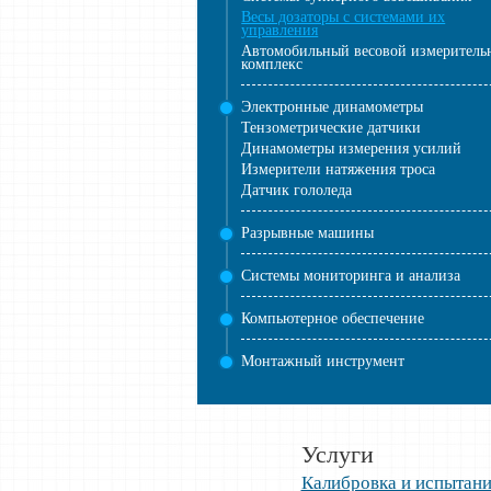
Весы дозаторы с системами их
управления
Автомобильный весовой измеритель
комплекс
Электронные динамометры
Тензометрические датчики
Динамометры измерения усилий
Измерители натяжения троса
Датчик гололеда
Разрывные машины
Системы мониторинга и анализа
Компьютерное обеспечение
Монтажный инструмент
Услуги
Калибровка и испытан