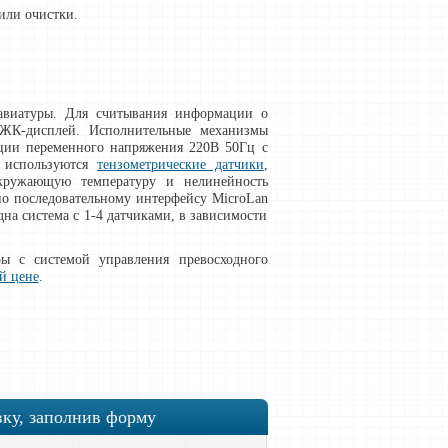
или очистки.
авиатуры. Для считывания информации о
 ЖК-дисплей. Исполнительные механизмы
ции переменного напряжения 220В 50Гц с
ы используются
тензометрические датчики
,
кружающую температуру и нелинейность
по последовательному интерфейсу MicroLan
на система с 1-4 датчиками, в зависимости
ы с системой управления превосходного
й цене
.
вку, заполнив форму