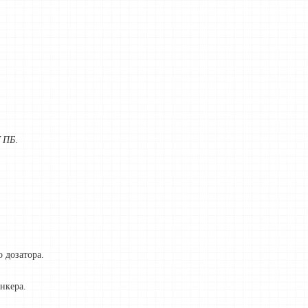
 ПБ
.
 дозатора.
нкера.