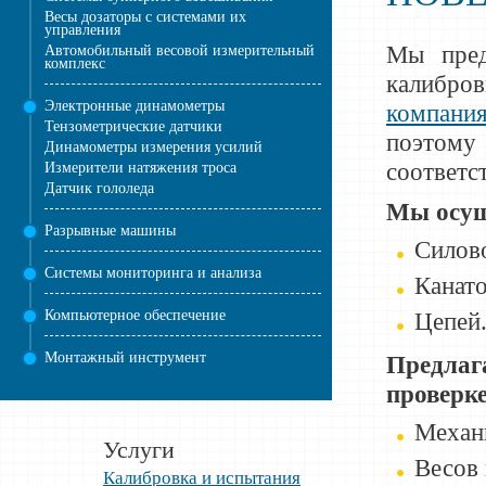
Весы дозаторы с системами их
управления
Мы пред
Автомобильный весовой измерительный
комплекс
калибро
Электронные динамометры
компани
Тензометрические датчики
поэтому 
Динамометры измерения усилий
соответс
Измерители натяжения троса
Датчик гололеда
Мы осущ
Разрывные машины
Силов
Системы мониторинга и анализа
Канато
Компьютерное обеспечение
Цепей
Монтажный инструмент
Предлаг
проверк
Механ
Услуги
Весов 
Калибровка и испытания