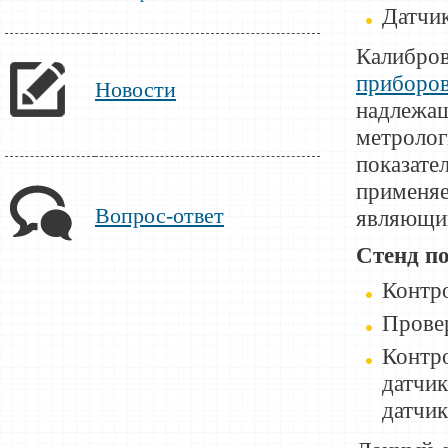
Датчик
Калибр
приборо
Новости
надлеж
метроло
показа
примен
Вопрос-ответ
являющий
Стенд п
Контро
Провер
Контро
датчи
датчик